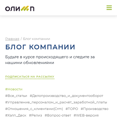
Главная
/
Блог компании
БЛОГ КОМПАНИИ
Будьте в курсе происходящего и следите за
нашими обновлениями
ПОДПИСАТЬСЯ НА РАССЫЛКУ
#Новости
#Все_статьи
#Делопроизводство_и_документооборот
#Управление_персоналом_и_расчёт_заработной_платы
#Отношения_с_клиентами(Crm)
#ТОРО
#Производство
#Хэлп_Деск
#Релиз
#Вопрос-ответ
#WEB-версия