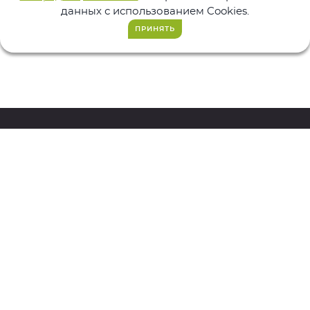
данных с использованием Cookies.
ПРИНЯТЬ
223-283
+7 (3412)
ЗАКАЗАТЬ ЗВОНОК
ДОКУМЕНТООБОРОТ
ЗАКАЗАТЬ
ТОРО
ДЕМОНСТРАЦИЮ
УПРАВЛЕНИЕ ПЕРСОНАЛОМ
ОТНОШЕНИЯ С КЛИЕНТАМИ