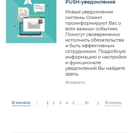
PUSH-уведомления
Новые уведомления
системы Олимп
проинформируют Вас о
всех важных событиях.
Помогут своевременно
исполнить обязательства
и быть эффективным
сотрудником. Подробную
информацию о настройке
и функционале
уведомлений Вы найдете
здесь.
#Новости
В начало
В конец
1
2
3
4
5
...
10