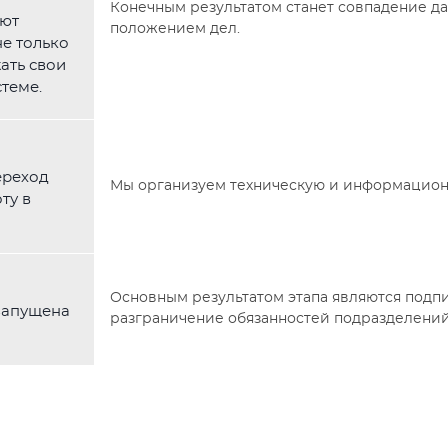
Конечным результатом станет совпадение д
яют
положением дел.
е только
жать свои
теме.
ереход
Мы организуем техническую и информацион
ту в
Основным результатом этапа являются подп
запущена
разграничение обязанностей подразделений