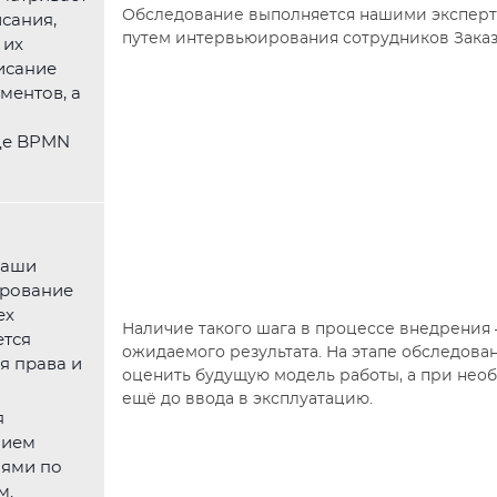
Обследование выполняется нашими эксперт
сания,
путем интервьюирования сотрудников Заказ
 их
исание
ментов, а
де BPMN
наши
ирование
ех
Наличие такого шага в процессе внедрения 
ется
ожидаемого результата. На этапе обследова
я права и
оценить будущую модель работы, а при нео
ещё до ввода в эксплуатацию.
я
нием
иями по
м.