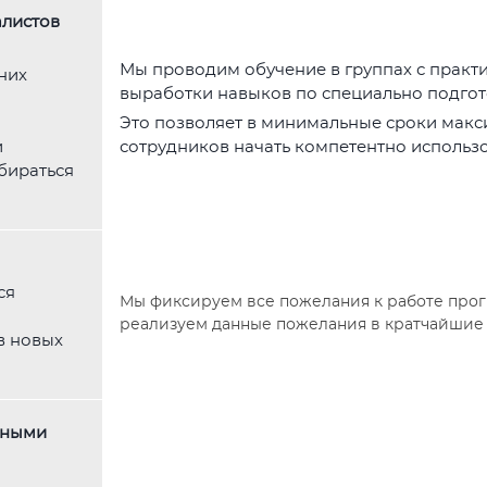
алистов
Мы проводим обучение в группах с прак
них
выработки навыков по специально подго
Это позволяет в минимальные сроки макс
и
сотрудников начать компетентно использо
бираться
ся
Мы фиксируем все пожелания к работе про
реализуем данные пожелания в кратчайшие 
в новых
ьными