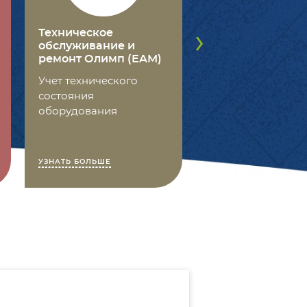
Техническое
Планирование и
обслуживание и
производства 
ремонт Олимп (EAM)
(MES)
Учет технического
Современный ур
состояния
производства
оборудования
УЗНАТЬ БОЛЬШЕ
УЗНАТЬ БОЛЬШЕ