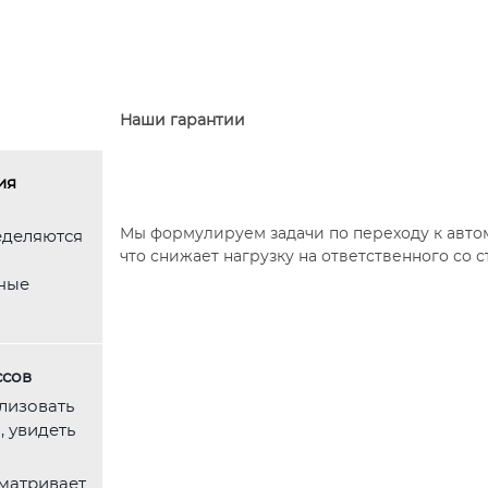
Наши гарантии
ия
Мы формулируем задачи по переходу к авто
еделяются
что снижает нагрузку на ответственного со с
ные
ссов
лизовать
 увидеть
матривает