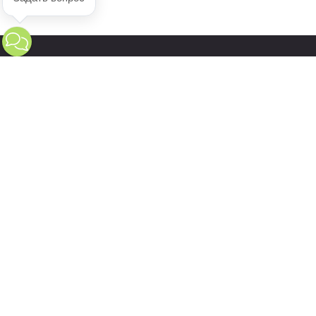
223-283
+7 (3412)
ЗАКАЗАТЬ ЗВОНОК
ДОКУМЕНТООБОРОТ
ЗАКАЗАТЬ
ТОРО
ДЕМОНСТРАЦИЮ
УПРАВЛЕНИЕ ПЕРСОНАЛОМ
ОТНОШЕНИЯ С КЛИЕНТАМИ
Главная
Блог
Услуги
Контакты
Политика конфиденциальности
© 2026 Олимп, все права
защищены