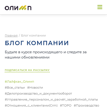
Главная
/
Блог компании
БЛОГ КОМПАНИИ
Будьте в курсе происходящего и следите за
нашими обновлениями
ПОДПИСАТЬСЯ НА РАССЫЛКУ
#Лайфхак_Олимп
#Все_статьи
#Новости
#Делопроизводство_и_документооборот
#Управление_персоналом_и_расчёт_заработной_платы
#Отношения_с_клиентами(Crm)
#ТОРО
#Производство